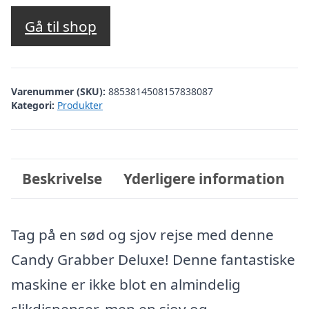
oprindelige
aktuelle
pris
pris
Gå til shop
var:
er:
kr. 529,00.
kr. 295,00.
Varenummer (SKU):
8853814508157838087
Kategori:
Produkter
Beskrivelse
Yderligere information
Tag på en sød og sjov rejse med denne
Candy Grabber Deluxe! Denne fantastiske
maskine er ikke blot en almindelig