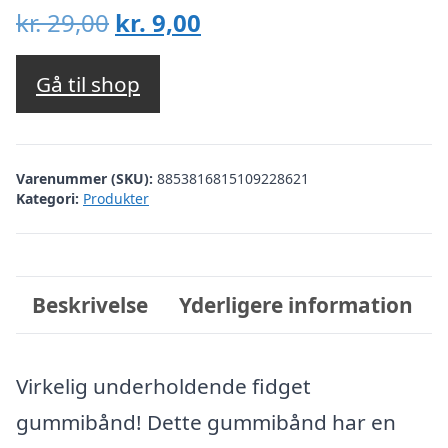
Den
Den
kr.
29,00
kr.
9,00
oprindelige
aktuelle
pris
pris
Gå til shop
var:
er:
kr. 29,00.
kr. 9,00.
Varenummer (SKU):
8853816815109228621
Kategori:
Produkter
Beskrivelse
Yderligere information
Virkelig underholdende fidget
gummibånd! Dette gummibånd har en