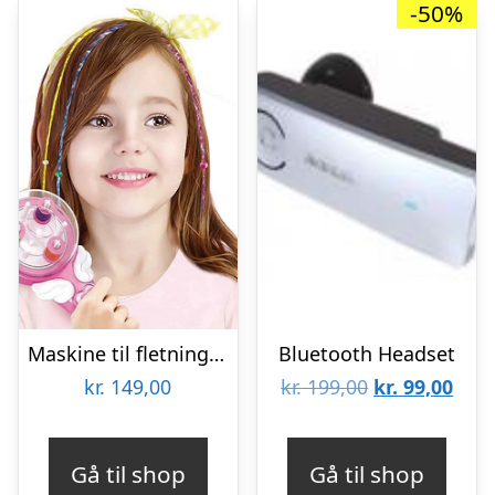
-50%
Maskine til fletninger – inkl. tråd og pynt
Bluetooth Headset
Den
Den
kr.
149,00
kr.
199,00
kr.
99,00
oprindelige
aktu
pris
pris
Gå til shop
Gå til shop
var:
er: