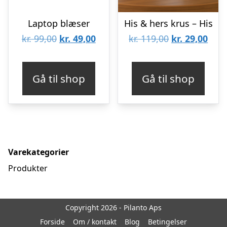
Laptop blæser
His & hers krus – His
Den
Den
Den
Den
kr.
99,00
kr.
49,00
kr.
119,00
kr.
29,00
oprindelige
aktuelle
oprindelige
aktu
pris
pris
pris
pris
Gå til shop
Gå til shop
var:
er:
var:
er:
kr. 99,00.
kr. 49,00.
kr. 119,00.
kr. 2
Varekategorier
Produkter
Copyright 2026 - Pilanto Aps
Forside
Om / kontakt
Blog
Betingelser