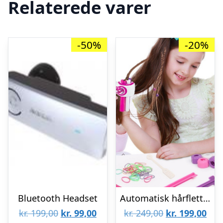
Relaterede varer
-50%
-20%
Bluetooth Headset
Automatisk hårfletter til børn
Den
Den
Den
De
kr.
199,00
kr.
99,00
kr.
249,00
kr.
199,00