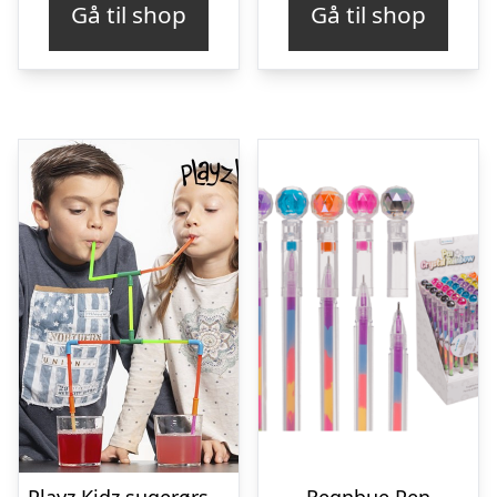
Gå til shop
Gå til shop
var:
er:
kr. 149,00.
kr. 