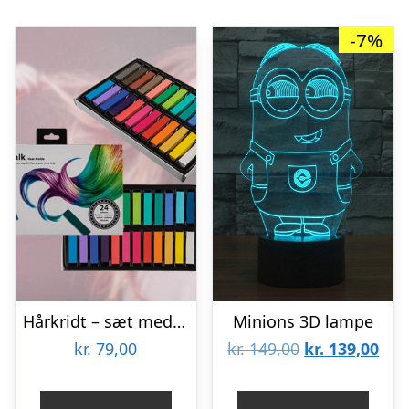
-7%
Hårkridt – sæt med 24 flotte farver
Minions 3D lampe
Den
De
kr.
79,00
kr.
149,00
kr.
139,00
oprindelige
aktu
pris
pris