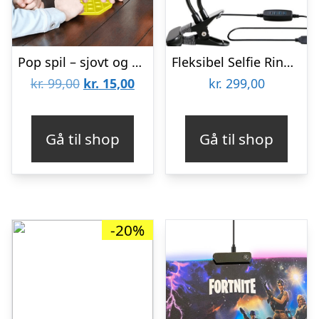
Pop spil – sjovt og afstressende
Fleksibel Selfie Ring lys med telefonholder
Den
Den
kr.
99,00
kr.
15,00
kr.
299,00
oprindelige
aktuelle
pris
pris
Gå til shop
Gå til shop
var:
er:
kr. 99,00.
kr. 15,00.
-20%