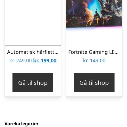
Automatisk hårfletter til børn
Fortnite Gaming LED musemåtte
Den
Den
kr.
249,00
kr.
199,00
kr.
149,00
oprindelige
aktuelle
pris
pris
Gå til shop
Gå til shop
var:
er:
kr. 249,00.
kr. 199,00.
Varekategorier