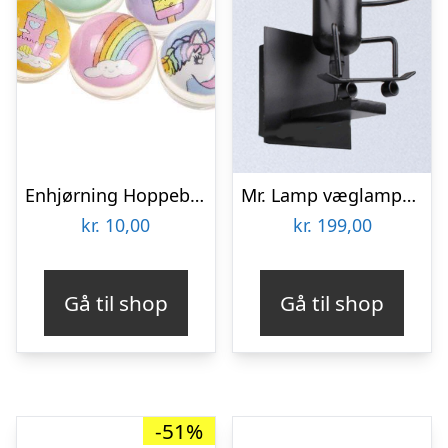
Enhjørning Hoppebold – Mini – 2 stk
Mr. Lamp væglampe – mand på skateboard
kr.
10,00
kr.
199,00
Gå til shop
Gå til shop
-51%