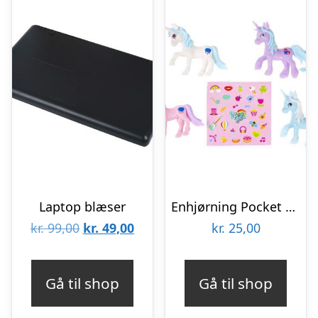
Laptop blæser
Enhjørning Pocket Figur – Mini – 2 stk
Den
Den
kr.
99,00
kr.
49,00
kr.
25,00
oprindelige
aktuelle
pris
pris
Gå til shop
Gå til shop
var:
er:
kr. 99,00.
kr. 49,00.