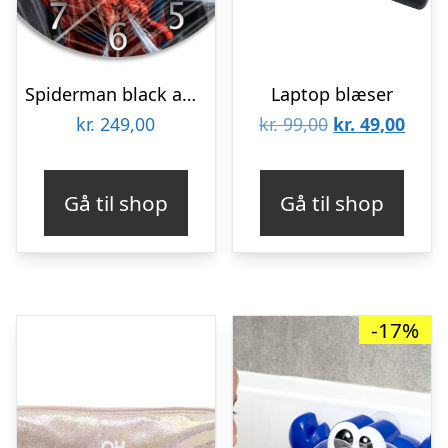
Spiderman black analogt vægur
Laptop blæser
Den
Den
kr.
249,00
kr.
99,00
kr.
49,00
oprindelige
aktue
pris
pris
Gå til shop
Gå til shop
var:
er:
kr. 99,00.
kr. 4
-17%