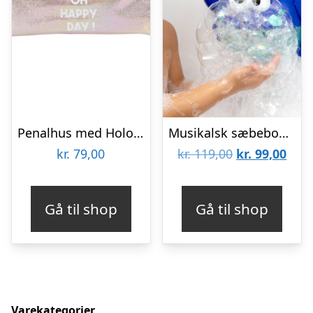
Penalhus med Hologram
Musikalsk sæbeboble krabbe til badet
Den
Den
kr.
79,00
kr.
119,00
kr.
99,00
oprindelige
aktu
pris
pris
Gå til shop
Gå til shop
var:
er:
kr. 119,00.
kr. 9
Varekategorier